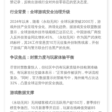
禁记录，反映出游戏行业对外挂零容忍的坚决态度。
行业背景：全球游戏安全治理升级
2024年以来，随着《永劫无间》全球玩家突破2000万，游
戏外挂产业呈现专业化、跨境化趋势。据游戏安全联盟数据
显示，全球游戏外挂市场规模已达百亿元，中国游戏厂商投
入反外挂资金同比增长45%。《永劫无间》作为国产武侠吃
鸡标杆，其24工作室悬赏10万元征集外挂制售线索，开创
了游戏厂商与警方联合打击黑产的先例。
争议焦点：封禁力度与玩家体验平衡
尽管封禁数量惊人，但社区中仍有玩家质疑外挂检测准确
性。有玩家在社交媒体表示：“正常操作被误判，申诉流程
复杂。”同时，官方数据显示封禁账号中，海外账号占比达
32%，凸显全球运营中的安全挑战。
游戏数据支撑
《永劫无间》无间镖客模式日活跃用户超150万，赛季排行
榜竞争激烈。10月新赛季开启后，玩家在线峰值突破85