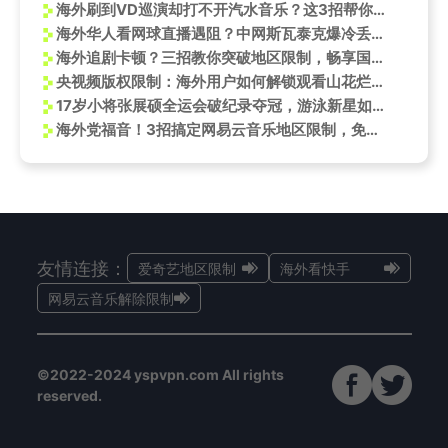
海外刷到VD巡演却打不开汽水音乐？这3招帮你秒解版权限制
海外华人看网球直播遇阻？中网斯瓦泰克爆冷丢盘背后的观赛难题
海外追剧卡顿？三招教你突破地区限制，畅享国内热门综艺
央视频版权限制：海外用户如何解锁观看山花烂漫时？
17岁小将张展硕全运会破纪录夺冠，游泳新星如何改写中国泳坛格局
海外党福音！3招搞定网易云音乐地区限制，免费会员轻松领
友情连接：
爱奇艺地区限制
海外看快手
网易云音乐解除限制
©2022-2024 yspvpn.com All rights
reserved.