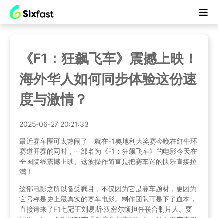
《F1：狂飙飞车》震撼上映！
海外华人如何同步体验这份速
度与激情？
2025-06-27 20:21:33
最近赛车圈可太热闹了！就在F1奥地利大奖赛今晚在红牛环
赛道开赛的同时，一部名为《F1：狂飙飞车》的电影今天在
全国院线震撼上映。这波操作简直是把赛车迷的快乐直接拉
满！
这部电影之所以备受瞩目，不仅因为它是赛车题材，更因为
它号称是史上最真实的赛车电影。制作团队可是下了血本，
直接请来了F1七冠王刘易斯·汉密尔顿担任联合制片人。要