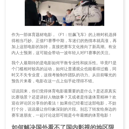
作为一部体育题材电影，《F1：狂飙飞车》的上映时机选择
得相当巧妙。正值F1赛季中期，车迷们的热情本就高涨，再
加上这部电影的加持，直接把赛车文化推向了新高潮。有业
内人士预测，这可能会带动一波年轻人对F1赛事的关注。
我个人最期待的是电影如何平衡专业性和娱乐性。毕竟F1是
个门槛相对较高的运动，如何让普通观众也能看得过瘾，同
时又不失专业度，这很考验制作团队的功力。从目前曝光的
预告片来看，电影在这一点上似乎处理得不错。
话说回来，你们觉得体育电影最重要的是什么？是还原真实
比赛场景？还是讲好人物故事？又或者是传递体育精神？欢
迎在评论区分享你的看法！如果你已经看过这部电影，不妨
打个分，说说最让你印象深刻的片段。别忘了转发给身边的
赛车迷朋友，一起讨论这部可能是今年最燃的体育电影！
如何解决国外看不了国内影视的地区限