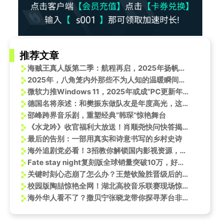
推荐文章
海贼王真人版第二季：航程再启，2025年扬帆起航！
2025年，八角笼内外那些不为人知的温暖瞬间，哪个最戳中你？
微软力推Windows 11，2025年或成“PC更新年”？
德国名将亲述：和樊振东做队友是年度高光，这背后藏着什么故事？
邵峰跨界音乐剧，重塑经典“韩琛”惊艳舞台
《水龙吟》收官福利大放送！肖顺尧快问快答揭秘沈郎魂幕后趣事
最后的告别：一部用真实和诗意书写的乡村史诗
海外追剧党必看！3招教你解锁国内影视资源，再也不怕错过偶像新作
Fate stay night复刻版全球销量突破10万，好评如潮！
关键时刻心态崩了怎么办？王楚钦险胜晋级后的心态调整术值得学习
校园版陶喆惊艳全网！湖北高校音乐联赛现场惊现天籁嗓音
海外华人看不了？撒贝宁张晓龙带你探寻茅台非遗色彩，11月7日央视频独家上线！