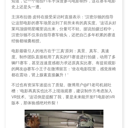
知道，让一个现役F1车手深度参与电影制作，这在赛车电影
史上还是头一遭。
主演布拉德·皮特在接受采访时直接表示：'汉密尔顿的指导
让这部电影的赛车场景达到了前所未有的真实度。'这话从好
莱坞顶级明星嘴里说出来，分量可不轻。据说拍摄过程中，
汉密尔顿不仅亲自指导赛车镜头，还把自己多年积累的赛道
经验都倾囊相授。
电影最吸引人的地方在于'三真'原则：真景、真车、真速
度。制作团队直接租用了真实的F1赛道进行拍摄，动用了多
辆F1赛车，甚至连速度感都力求还原真实比赛。有提前观影
的网友@赛车小王子在微博留言：'坐在电影院里，感觉座椅
都在震动，肾上腺素直接飙升！'
不过也有资深车迷提出了质疑。微博用户@F1老司机就吐
槽：'电影再真实也比不上现场观赛，建议制作方考虑加入
VR技术。'这话倒是提醒了我，要是未来能开发F1电影的VR
版本，那体验感绝对炸裂！