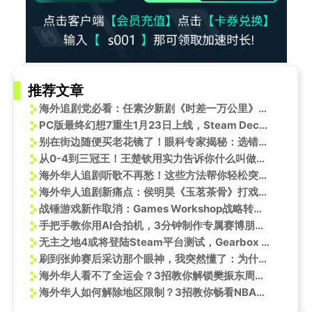
推荐文章
海外追剧党必看：任素汐新剧《时差一万公里》热播，教你如何跨越地域限制，告别卡顿烦恼
PC版最终幻想7重生1月23日上线，Steam Deck已验证！
别在街边随便买老花镜了！眼科专家揭秘：选错镜片，可能越戴越伤眼
从0-4到三冠王！王楚钦用实力告诉你什么叫做真正的王者归来
海外华人追剧听歌不再愁！这些方法帮你轻松突破地区限制流畅观影
海外华人追剧新痛点：侯明昊《玉茗茶骨》打戏火爆，你却卡在“地区限制”看不了？
战锤游戏新作取消：Games Workshop战略转向致项目夭折
手把手教你用AI合拍机，3分钟制作专属赛博朋克大片
无主之地4或将登陆Steam平台测试，Gearbox CEO发起神秘问卷调查
刷到张帅赛后采访那个眼神，我突然懂了：为什么海外华人熬夜看国服比赛总卡顿
海外华人看不了全运会？3招教你解锁樊振东周恺对练视频
海外华人如何解除地区限制？3招教你畅看NBA球星播客《球场大脑》