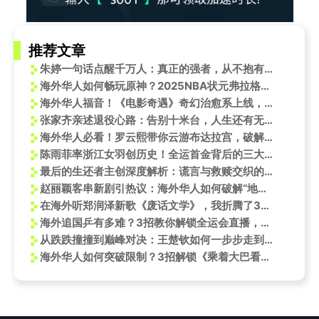
推荐文章
朱婷一句话点醒千万人：真正的强者，从不抱有任何幻想！
海外华人如何畅玩原神？2025NBA状元弗拉格竟也是资深玩家！
海外华人福音！《电影奇遇》奇幻治愈系上线，教你如何突破地区限制流畅观影
张家齐亲述退役心路：告别十米台，人生还有无限可能
海外华人必看！罗云熙带你云游布达拉宫，破解地域限制全攻略
陈雨菲率浙江女羽创历史！全运首金背后的三大制胜秘诀
最后的生还者主创深度解析：谎言与救赎交织的末日父女情
赵丽颖客串新剧引热议：海外华人如何破解“地区限制”，重温古装女神风采？
在海外听郑润泽新歌《废话文学》，我折腾了3小时才搞定版权限制
海外追国乒有多难？3招教你解锁全运会直播，跟樊振东一起珍惜每一分
从跌跌撞撞到巅峰对决：王楚钦如何一步步走到樊振东面前？
海外华人如何突破限制？3招解锁《乘着大巴看中国》新疆篇完整版