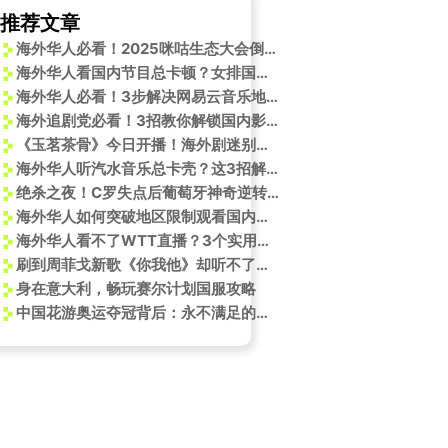
推荐文章
海外华人必看！2025咪咕生态大会倒计时1天，AI黑科技即将引爆全场
海外华人看国内节目总卡顿？女排国手王媛媛欧联杯互动引爆海外观赛痛点
海外华人必看！3步解决网易云音乐地区限制，李昊新歌《I should be with you》轻松听
海外追剧党必看！3招教你解锁国内影视资源，再也不怕错过王一博周冬雨神仙合唱
《玉茗茶骨》今日开播！海外剧迷别错过，这份追剧指南请收好
海外华人听汽水音乐总卡壳？这3招解决播放问题，亲测有效！
绝杀之夜！C罗失点后葡萄牙神奇逆转，教你读懂足球比赛的戏剧性
海外华人如何突破地区限制观看国内影视综艺？这些老将的故事告诉你答案
海外华人看不了WTT直播？3个实用方法帮你解锁地区限制，轻松追赛不卡顿
刷到周菲戈新歌《你我他》却听不了？海外党别急，这招能救急
身在意大利，畅玩赛尔计划国服攻略
中国花游奥运夺冠背后：永不满足的冠军心态是如何炼成的？