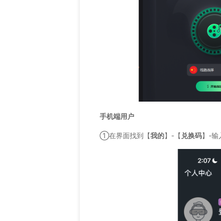
手机端用户
①在界面找到【
我的
】-【
兑换码
】-输