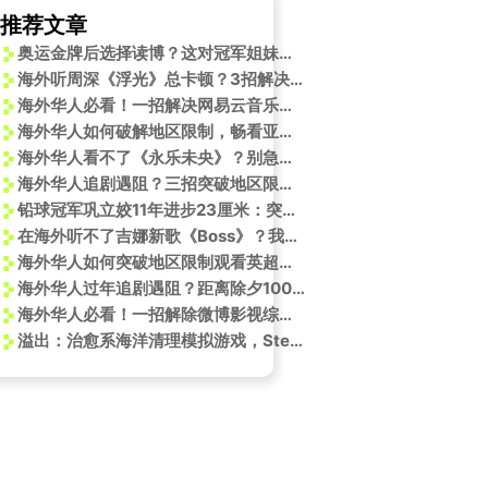
推荐文章
奥运金牌后选择读博？这对冠军姐妹的求学之路太励志了！
海外听周深《浮光》总卡顿？3招解决网易云音乐地区限制，告别加载失败！
海外华人必看！一招解决网易云音乐地区限制，轻松收听MONSTA X新歌
海外华人如何破解地区限制，畅看亚锦赛中日男团史诗级对决？
海外华人看不了《永乐未央》？别急，手把手教你解锁国内文化盛宴
海外华人追剧遇阻？三招突破地区限制，畅享国内影视综艺无压力
铅球冠军巩立姣11年进步23厘米：突破极限的秘诀原来在这里！
在海外听不了吉娜新歌《Boss》？我试了3招搞定汽水音乐限制
海外华人如何突破地区限制观看英超赛事？咪咕独家直播曼城vs利物浦全解析
海外华人过年追剧遇阻？距离除夕100天倒计时，这些地区限制问题正在困扰游子
海外华人必看！一招解除微博影视综艺地区限制，永劫无间精彩视频不再卡顿
溢出：治愈系海洋清理模拟游戏，Steam好评发售中！