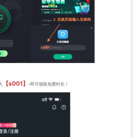
【s001】
入
-即可领取免费时长！