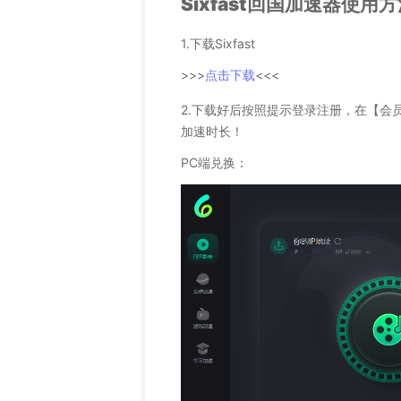
Sixfast回国加速器使用
1.下载Sixfast
>>>
点击下载
<<<
2.下载好后按照提示登录注册，在【会
加速时长！
PC端兑换：