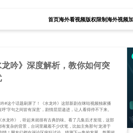
首页
海外看视频版权限制
海外视频
水龙吟》深度解析，教你如何突
忧
龙吟#这个话题刷屏了！《水龙吟》这部新剧在咪咕视频独家播
呼‘字句之间皆有深意’，剧情层层递进，让人看得停不下来。
《水龙吟》，听起来就很有古典韵味。看了几集后才发现，这部
都有复杂的背景，台词里藏着不少伏笔，比如主角那句‘龙潜于
袭剧情！网友们都在评论区疯狂讨论，猜测下一集的发展，氛围超