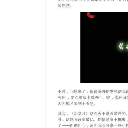
级热烈。
不过，问题来了：很多海外朋友私信我
可用’，要么播放卡成PPT。唉，这种
因为地区限制干着急。
其实，《水龙吟》这么火不是没道理的
升，话题阅读量破亿。剧情紧凑不拖沓
了——但别担心，后面我会分享一些小