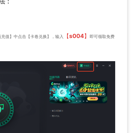
方法：
【
s004
】
员充值】中点击【卡卷兑换】，输入
即可领取免费