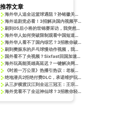
推荐文章
海外华人追全运篮球遇阻？孙铭徽关键三分背后的观赛困境与解决方案
海外追剧党必看！3招解决国内视频平台地区限制烦恼
刷到05后小将的世锦赛采访，我突然想起当年练跆拳道时被教练骂哭的样子
海外华人如何突破限制观看中国短道速滑世巡赛？3个实用方法分享
海外华人看不了国内综艺？3招教你破解地域限制，熬夜追剧也能瘦！
刷到樊振东的乒乓球慢动作视频，我才发现：原来海外看国服内容卡成PPT的不止我一个
国外看不了央视频？Sixfast回国加速器帮你解决！
海外玩高能英雄高延迟？一键解决网络卡顿！
《时差一万公里》热播引热议：老板想打造“付博士”人设，本人却直言是“骗局”？
绝地潜兵2拒绝付费DLC，承诺维护玩家群体完整性
从三岁横渡汉江到全运三冠王：王宗源的家庭教育，藏着怎样的冠军密码？
海外党看不了全运神仙球？3招教你轻松解锁国内赛事直播