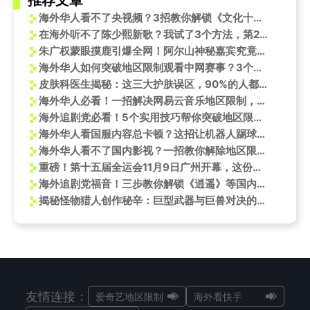
推荐文章
海外华人看不了央视频？3招教你解锁《文化十分》华山摇滚纪录片
在海外听不了陈少熙新歌？我试了3个方法，第2个简直绝了
朱广权蒙眼摸鹿引爆全网！阿尔山神秘嘉宾究竟是谁？海外华人也能同步追更
海外华人如何突破地区限制观看中网赛事？3个实用技巧解决你的烦恼
皮肤科医生揭秘：这三大护肤误区，90%的人都中招了！
海外华人必看！一招解决网易云音乐地区限制，告别歌曲无法播放、歌词不同步烦恼
海外追剧党必看！5个实用技巧帮你突破地区限制看遍国内热播剧
海外华人看国服内容总卡顿？这招让机器人踢球都比你流畅！
海外华人看不了国内影视？一招教你解除地区限制，畅享必胜客×永劫无间联动狂欢
重磅！第十五届全运会11月9日广州开幕，这份观赛指南请收好
海外追剧党福音！三步教你解锁《逍遥》等国内热播剧，告别卡顿与地区限制
揭秘怪物猎人创作秘辛：巨型武器与巨兽对决的灵感起源
友情连接：
爱奇艺地区限制
海外看快手