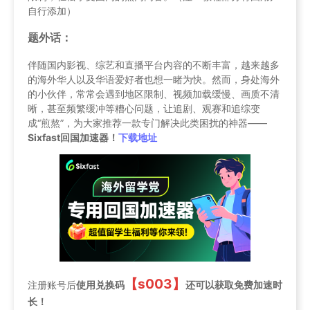
自行添加）
题外话：
伴随国内影视、综艺和直播平台内容的不断丰富，越来越多
的海外华人以及华语爱好者也想一睹为快。然而，身处海外
的小伙伴，常常会遇到地区限制、视频加载缓慢、画质不清
晰，甚至频繁缓冲等糟心问题，让追剧、观赛和追综变
成“煎熬”，为大家推荐一款专门解决此类困扰的神器——
Sixfast回国加速器！
下载地址
【s003】
注册账号后
使用兑换码
还可以获取免费加速时
长！