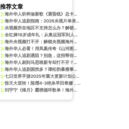
推荐文章
海外华人听梓渝新歌《晨昏线》总卡顿？3个真实经历教你绕过版权锁
海外华人追剧指南：2026央视片单来袭，这些神作不容错过！
央视频所在地区不支持怎么办？解锁央视频限制终极指南
全红婵18岁成年礼：从奥运冠军到人生新起点，她如何面对成长中的酸甜苦辣
海外央视频打不开：解锁央视频海外限制，看总台秋晚
海外华人必看！用凤凰传奇《山河图》解锁大美中国，每一帧都是壁纸级震撼
海外华人追剧遇阻？别急，这招帮你轻松解锁国内影视综艺资源
海外华人刷到马思唯新专却打不开？这3招帮你秒解音乐平台限制
海外华人追剧困扰多？谭松韵暴瘦事件揭示国内影视平台使用痛点
七日世界手游2025年重大更新计划公布！
惊天大逆转！陈熠4-3绝杀早田希娜，赛后一句话让全网破防
刘宇宁《烽月》霸榜循环歌单！海外华人如何突破限制，畅听年度爆款？