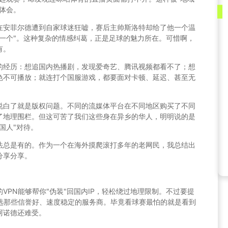
体会。
在安菲尔德遭到自家球迷狂嘘，赛后主帅斯洛特却给了他一个温
一个"。这种复杂的情感纠葛，正是足球的魅力所在。可惜啊，
有。
的经历：想追国内热播剧，发现爱奇艺、腾讯视频都看不了；想
色不可播放；就连打个国服游戏，都要面对卡顿、延迟、甚至无
说白了就是版权问题。不同的流媒体平台在不同地区购买了不同
了地理围栏。但这可苦了我们这些身在异乡的华人，明明说的是
国人"对待。
法总是有的。作为一个在海外摸爬滚打多年的老网民，我总结出
分享分享。
VPN能够帮你"伪装"回国内IP，轻松绕过地理限制。不过要提
量选那些信誉好、速度稳定的服务商。毕竟看球赛最怕的就是看到
阿诺德还难受。