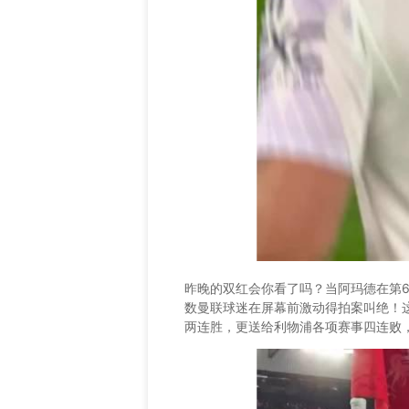
昨晚的双红会你看了吗？当阿玛德在第
数曼联球迷在屏幕前激动得拍案叫绝！这
两连胜，更送给利物浦各项赛事四连败