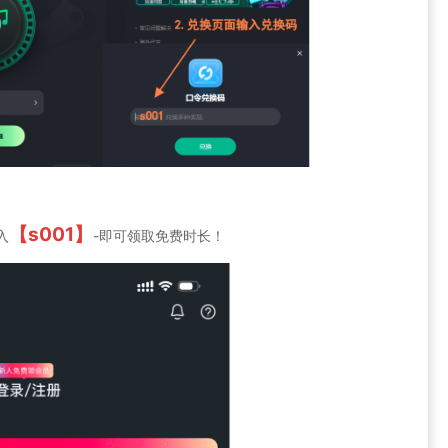
【s001】
入
-即可领取免费时长！