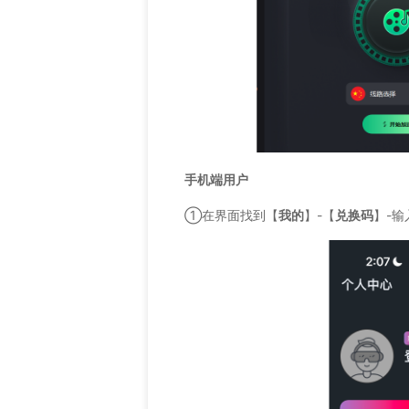
手机端用户
①在界面找到【
我的
】-【
兑换码
】-输