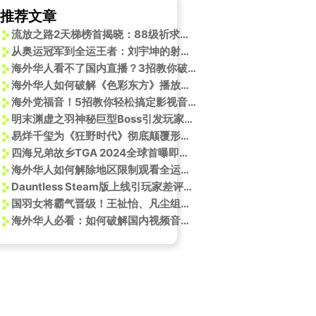
推荐文章
流放之路2天梯榜首揭晓：88级祈求者武僧领跑！
从奥运冠军到全运王者：刘宇坤的射击传奇之路
海外华人看不了国内直播？3招教你破解地区限制，轻松追更OLAY抗老发布会
海外华人如何破解《色彩东方》播放限制？3个方法带你解锁非遗之美
海外党福音！5招教你轻松搞定影视音乐地区限制，告别卡顿烦恼
明末渊虚之羽神秘巨型Boss引发玩家热议，或与生化危机8八尺夫人有关？
易烊千玺为《狂野时代》彻底颠覆形象！导演毕赣揭秘幕后惊人真相
四海兄弟故乡TGA 2024全球首曝即将揭晓！
海外华人如何解除地区限制观看全运会？3招教你轻松搞定
Dauntless Steam版上线引玩家差评如潮：进度重置、付费墙及区块链公司收购争议
国羽女将霸气晋级！王祉怡、凡尘组合横扫对手的制胜秘诀是什么？
海外华人必看：如何破解国内视频音乐平台地区限制，追剧听歌不再卡顿