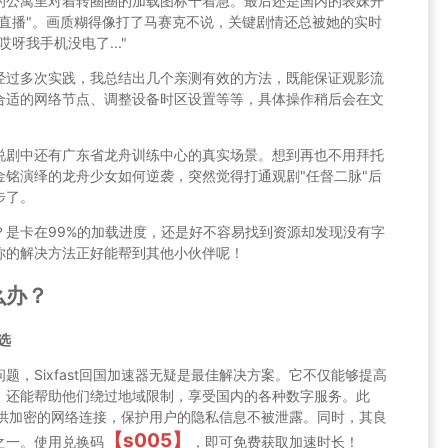
的公寓里对着转圈圈的加载图标干着急。最后还是国内的表妹开
直播"。画质糊得像打了马赛克不说，关键剧情还总被她的实时
呀我手机没电了..."
经过多次实践，我总结出几个亲测有效的方法，既能保证观影流
合适的网络节点、调整设备时区设置等等，具体操作稍后会在文
说剧中还有广东省龙舟训练中心的真实场景。想到再也不用拜托
铭演绎的龙舟少女如何逆袭，突然觉得打通观剧"任督二脉"后
步了。
？是卡在99%的加载进度，还是好不容易找到资源却发现没有字
你的解决方法正好能帮到其他小伙伴呢！
么办？
选
，Sixfast回国加速器无疑是最佳解决方案。它不仅能够提高
，还能帮助他们绕过地域限制，享受国内的各种数字服务。此
，提供加密的网络连接，保护用户的隐私信息不被泄露。同时，其良
【s005】
之一。使用兑换码
，即可免费获取加速时长！