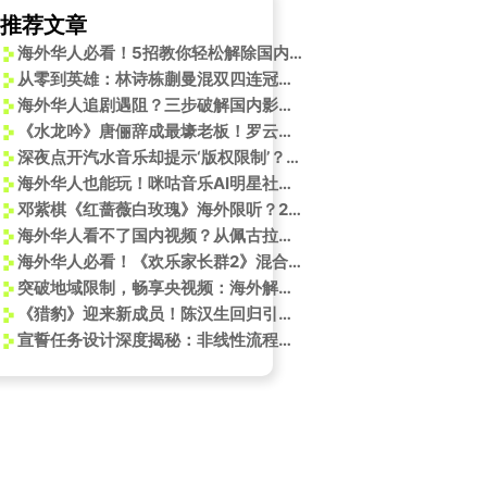
推荐文章
海外华人必看！5招教你轻松解除国内视频平台地区限制
从零到英雄：林诗栋蒯曼混双四连冠背后的秘密武器
海外华人追剧遇阻？三步破解国内影视平台限制，流畅观看《超感迷宫》不是梦
《水龙吟》唐俪辞成最壕老板！罗云熙这个角色让团队身价暴涨的秘密
深夜点开汽水音乐却提示‘版权限制’？海外党别急，这招亲测有效！
海外华人也能玩！咪咕音乐AI明星社区上线，王铮亮AI分身陪你实时唱聊
邓紫棋《红蔷薇白玫瑰》海外限听？2024最新Sixfast解锁网易云音乐教程
海外华人看不了国内视频？从佩古拉爱吃火锅说起，这些技巧太实用了
海外华人必看！《欢乐家长群2》混合双打名场面引爆回忆杀，教你如何解锁国内热播剧
突破地域限制，畅享央视频：海外解锁指南
《猎豹》迎来新成员！陈汉生回归引爆期待，虎狼四人组终于集结
宣誓任务设计深度揭秘：非线性流程与自由探索的完美融合