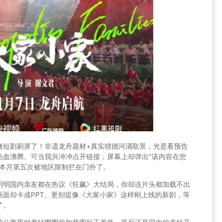
微短剧刷屏了！非遗龙舟题材+真实猎德河涌取景，光是看预告
热血沸腾。可当我兴冲冲点开链接，屏幕上却弹出"该内容在您
是本月第五次被地区限制拦在门外了。
明明国内亲友都在热议《狂飙》大结局，你却连片头都加载不出
画面却卡成PPT。更别提像《大家小家》这样刚上线的新剧，等
了。