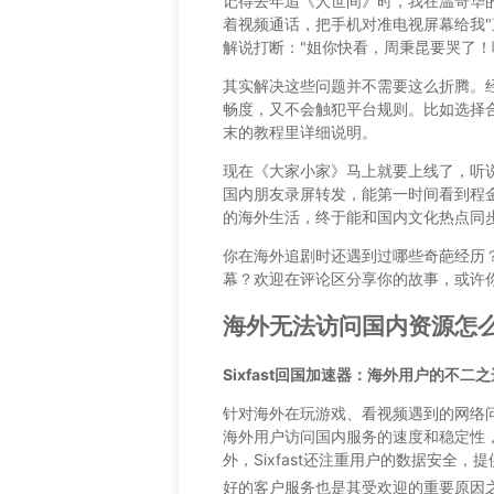
记得去年追《人世间》时，我在温哥华
着视频通话，把手机对准电视屏幕给我"
解说打断："姐你快看，周秉昆要哭了！哎
其实解决这些问题并不需要这么折腾。
畅度，又不会触犯平台规则。比如选择
末的教程里详细说明。
现在《大家小家》马上就要上线了，听
国内朋友录屏转发，能第一时间看到程金
的海外生活，终于能和国内文化热点同
你在海外追剧时还遇到过哪些奇葩经历
幕？欢迎在评论区分享你的故事，或许
海外无法访问国内资源怎
Sixfast回国加速器：海外用户的不二之
针对海外在玩游戏、看视频遇到的网络问题
海外用户访问国内服务的速度和稳定性
外，Sixfast还注重用户的数据安全
好的客户服务也是其受欢迎的重要原因