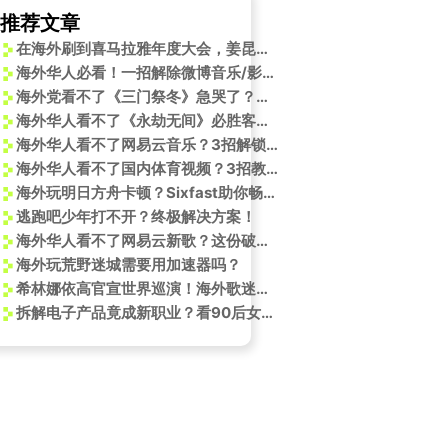
推荐文章
在海外刷到喜马拉雅年度大会，姜昆老师一句话，让我想起被卡顿支配的恐惧
海外华人必看！一招解除微博音乐/影视地区限制，GAI周延新歌《炁》终于能听了！
海外党看不了《三门祭冬》急哭了？别慌，手把手教你解锁国内热门文化盛宴
海外华人看不了《永劫无间》必胜客联动？这3招教你解锁国内限定内容
海外华人看不了网易云音乐？3招解锁陈昊宇新专辑《我爱我》，追星无国界！
海外华人看不了国内体育视频？3招教你解锁央视体育内容限制
海外玩明日方舟卡顿？Sixfast助你畅玩国服游戏！
逃跑吧少年打不开？终极解决方案！
海外华人看不了网易云新歌？这份破解地区限制指南，让你和国内音乐零距离
海外玩荒野迷城需要用加速器吗？
希林娜依高官宣世界巡演！海外歌迷如何突破地区限制观看完整演出？
拆解电子产品竟成新职业？看90后女孩如何让旧手机变身艺术珍品