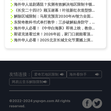
海外华人追剧遇阻？实测有效解决地区限制卡顿问题的方法分享
《长安二十四计》顾玉谢幕！叶祖新红衣造型惊艳，演技获赞，海外剧迷如何同步追剧不卡顿？
解除区域限制：马斯克预言2030年AI智力全面超越人类
东契奇教科书式单打教学：三步破解贴身防守，这招太实用了！
海外华人必看！《中华白海豚》即将上映，教你如何突破地区限制观看这部生态史诗
斯诺克迷看过来！2026年起，家门口就能看顶级赛事，这份观赛攻略请收好
海外华人必看！2025北京长城文化节震撼上演，教你如何突破地域限制实时观看
友情连接：
爱奇艺地区限制
海外看快手
网易云音乐解除限制
©2022-2024 yspvpn.com All rights
reserved.