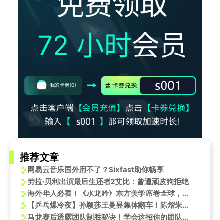
推荐文章
网易云音乐国外用不了？Sixfast助你畅享
劳拉·贝利出演最后生还者2艾比：曾遭顽皮狗拒绝
海外华人必看！《水龙吟》东方美学席卷全球，教你如何突破地区限制追剧
【乒乓爆冷夜】孙颖莎王曼昱集体翻车！陈熠朱雨玲赛后坦言：赢球全靠心态稳，这波逆袭太励志！
马龙赛后透露团队制胜秘诀！学会这招你的团队也能拧成一股绳