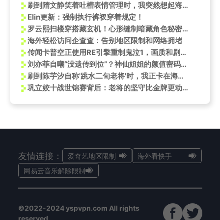
刷到隋文静笑着吐槽表情管理时，我突然想起海外朋友那句‘看国服直播卡成PPT’的哀嚎
Elin更新：强制执行裤衩穿着规定！
罗云熙扫楼穿搭藏玄机！心形缝制暗藏角色秘密，粉丝直呼太用心
海外轻松访问企查查：告别地区限制和网络拥堵
传闻卡普空正使用RE引擎重制鬼泣1，画质和剧情均将升级
刘亦菲自嘲“没遗传到位”？神仙姐姐的颜值密码，普通人能学到几分？
刷到陈芋汐自称'跳水二旬老将'时，我正卡在海外看剧的转圈加载中
巩立姣十战世锦赛背后：老将的坚守比金牌更动人！
友情连接：
爱奇艺地区限制
海外看快手
网易云音乐解除限制
©2022-2024 yspvpn.com All rights
reserved.