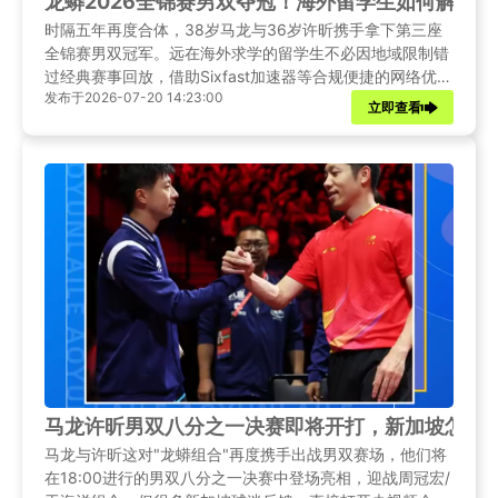
龙蟒2026全锦赛男双夺冠！海外留学生如何解锁
时隔五年再度合体，38岁马龙与36岁许昕携手拿下第三座
全锦赛男双冠军。远在海外求学的留学生不必因地域限制错
过经典赛事回放，借助Sixfast加速器等合规便捷的网络优化
发布于2026-07-20 14:23:00
工具，就能随时随地打开央视频，重温龙蟒组合默契十足的
立即查看
双打名场面，感受国乒老将独有的赛场魅力。
马龙许昕男双八分之一决赛即将开打，新加坡怎么
马龙与许昕这对"龙蟒组合"再度携手出战男双赛场，他们将
在18:00进行的男双八分之一决赛中登场亮相，迎战周冠宏/