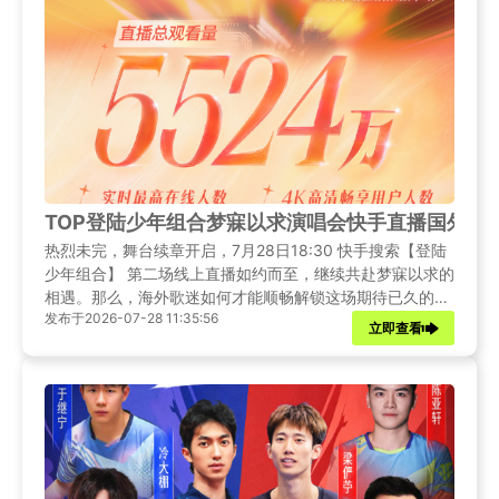
TOP登陆少年组合梦寐以求演唱会快手直播国外歌
热烈未完，舞台续章开启，7月28日18:30 快手搜索【登陆
少年组合】 第二场线上直播如约而至，继续共赴梦寐以求的
相遇。那么，海外歌迷如何才能顺畅解锁这场期待已久的演
发布于2026-07-28 11:35:56
唱会直播呢？接下来，我们将为您介绍多种实用的解决方
立即查看
案。