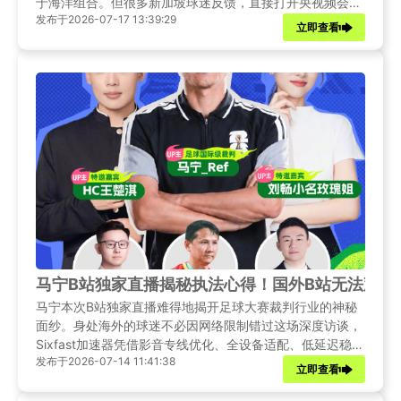
于海洋组合。但很多新加坡球迷反馈，直接打开央视频会出
发布于2026-07-17 13:39:29
现内容无法播放、赛事专区加载失败等问题。如何在海外也
立即查看
能获得与国内同等流畅的观赛体验？以下将为您详细介绍解
决方案。
马宁B站独家直播揭秘执法心得！国外B站无法观看
马宁本次B站独家直播难得地揭开足球大赛裁判行业的神秘
面纱。身处海外的球迷不必因网络限制错过这场深度访谈，
Sixfast加速器凭借影音专线优化、全设备适配、低延迟稳定
发布于2026-07-14 11:41:38
播放等优势，能轻松消除地区访问障碍，高清完整收看直播
立即查看
全程。