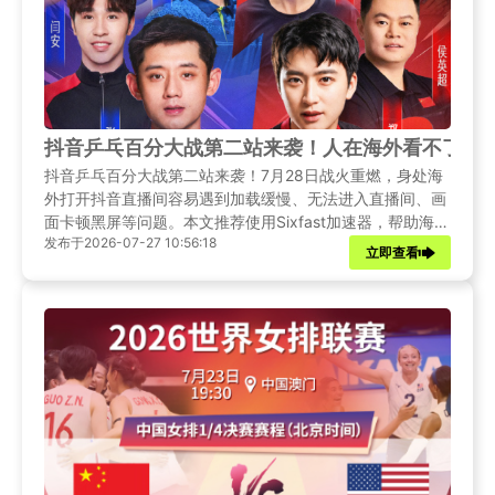
抖音乒乓百分大战第二站来袭！人在海外看不了抖
抖音乒乓百分大战第二站来袭！7月28日战火重燃，身处海
外打开抖音直播间容易遇到加载缓慢、无法进入直播间、画
面卡顿黑屏等问题。本文推荐使用Sixfast加速器，帮助海外
发布于2026-07-27 10:56:18
乒乓爱好者顺利收看全程直播，不错过每一次精彩回合。
立即查看