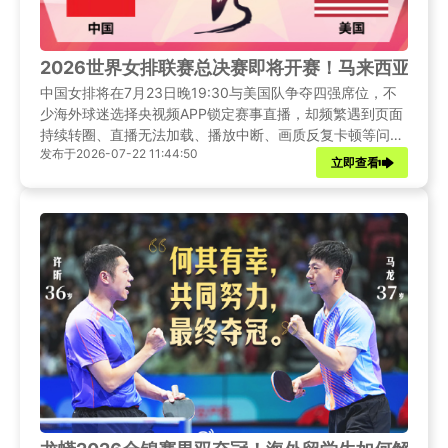
2026世界女排联赛总决赛即将开赛！马来西亚看
中国女排将在7月23日晚19:30与美国队争夺四强席位，不
少海外球迷选择央视频APP锁定赛事直播，却频繁遇到页面
持续转圈、直播无法加载、播放中断、画质反复卡顿等问
发布于2026-07-22 11:44:50
题。本文推荐使用Sixfast加速器帮助你突破地域限制，在马
立即查看
来西亚也能流畅观看央视频的女排总决赛直播。