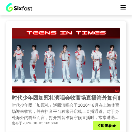
时代少年团加冠礼演唱会收官场直播海外如何解锁
时代少年团「加冠礼」巡回演唱会于2026年8月在上海体育
场迎来收官，并在抖音平台独家开启线上直播通道。对于身
处海外的粉丝而言，打开抖音准备守候直播时，常常遭遇地
发布于2026-08-05 16:16:40
域访问限制，直播间无法加载、页面提示地区不可观看等难
立即查看
题。本文推荐适配影音观看场景的Sixfast，让海外粉丝流畅