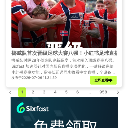
挪威队首次晋级足球大赛八强！小红书足球直播海
挪威队时隔28年创造队史新高度，首次闯入顶级赛事八强。
Sixfast 加速器针对国内影音直播专项优化，一键解锁完整
小红书赛事功能，高清低延迟同步收看中文直播，全设备适
发布于2026-07-06 11:34:59
配、操作简单安全，轻松解决海外球迷观赛难题。
立即查看
1
2
3
4
5
6
...
958