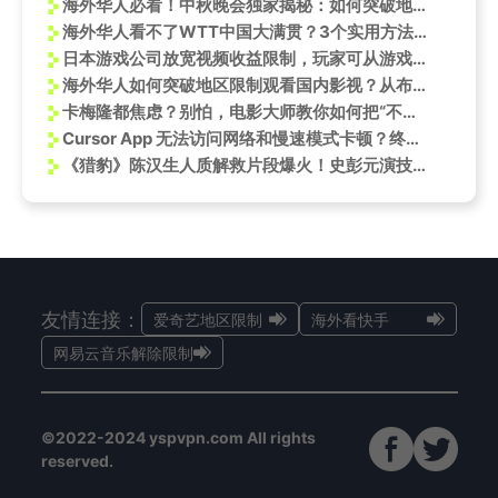
海外华人必看！中秋晚会独家揭秘：如何突破地域限制观看檀健次与孙悟空同台？
海外华人看不了WTT中国大满贯？3个实用方法帮你突破地区限制
日本游戏公司放宽视频收益限制，玩家可从游戏内容创作中获利
海外华人如何突破地区限制观看国内影视？从布达拉宫活动看内容解锁新思路
卡梅隆都焦虑？别怕，电影大师教你如何把“不太对”变成“太对了”！
Cursor App 无法访问网络和慢速模式卡顿？终极解决方案指南
《猎豹》陈汉生人质解救片段爆火！史彭元演技炸裂获全网点赞
友情连接：
爱奇艺地区限制
海外看快手
网易云音乐解除限制
©2022-2024 yspvpn.com All rights
reserved.