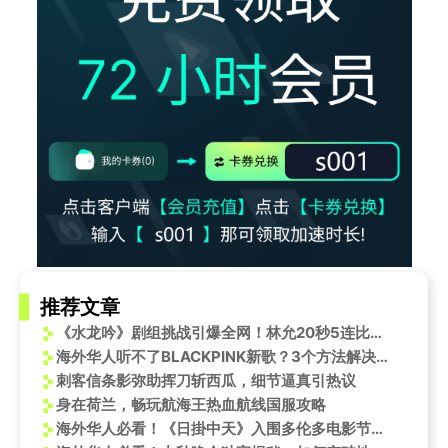
推荐文章
《水龙吟》剧组挑战引爆全网！林允20秒5连比心甜度爆表，海外剧迷如何突破地域限制追星？
海外华人听不了BLACKPINK新歌？3个方法解决汽水音乐版权限制
刺客信条影弥助挥刀斩西瓜，细节逼真引热议
身在荷兰，畅玩航海王热血航线国服攻略
海外华人必看！《日掛中天》入围多伦多电影节，辛芷蕾斩获威尼斯影后，完整观影攻略来了