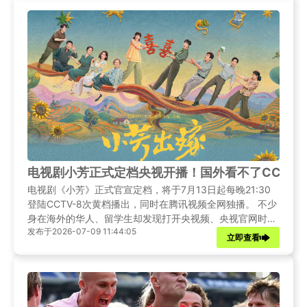
电视剧小芳正式定档央视开播！国外看不了CCTV
电视剧《小芳》正式官宣定档，将于7月13日起每晚21:30
登陆CCTV-8次黄档播出，同时在腾讯视频全网独播。 不少
身在海外的华人、留学生却发现打开央视频、央视官网时频
发布于2026-07-09 11:44:05
繁弹出地区限制提示，直播加载卡顿、画面黑屏，根本无法
立即查看
正常收看剧集。别着急，下面为大家整理了几种实用的解决
方案。