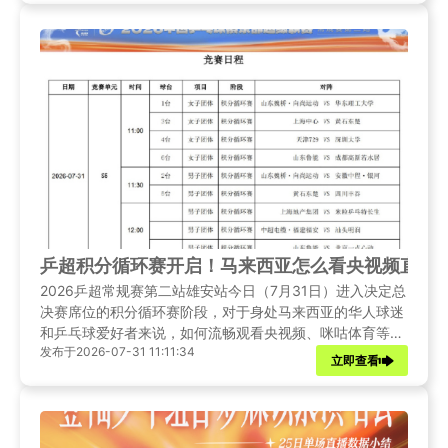
收看整场演唱会直播与回放。
乒超积分循环赛开启！马来西亚怎么看央视频直播乒
2026乒超常规赛第二站雄安站今日（7月31日）进入决定总
决赛席位的积分循环赛阶段，对于身处马来西亚的华人球迷
和乒乓球爱好者来说，如何流畅观看央视频、咪咕体育等平
发布于2026-07-31 11:11:34
台的现场直播，成为大家最关心的话题。本文将为您详细梳
立即查看
理7月31日焦点赛程，并带来实用的直播观看全攻略。